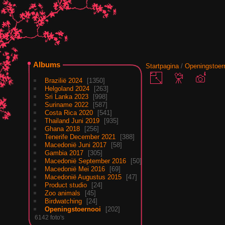
Albums
Startpagina
/
Openingstoer
Brazilië 2024
1350
Helgoland 2024
263
Sri Lanka 2023
998
Suriname 2022
587
Costa Rica 2020
541
Thailand Juni 2019
935
Ghana 2018
256
Tenerife December 2021
388
Macedonië Juni 2017
58
Gambia 2017
305
Macedonië September 2016
50
Macedonië Mei 2016
69
Macedonië Augustus 2015
47
Product studio
24
Zoo animals
45
Birdwatching
24
Openingstoernooi
202
6142 foto's