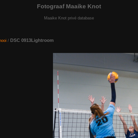
Fotograaf Maaike Knot
Maaike Knot privé database
DSC 0913Lightroom
nooi
/