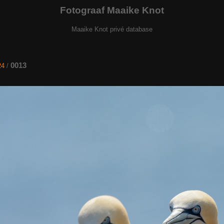
Fotograaf Maaike Knot
Maaike Knot privé database
0013
24
/