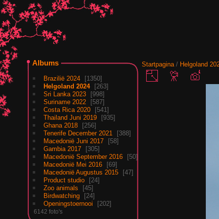
Albums
Startpagina
/
Helgoland 20
Brazilië 2024
1350
Helgoland 2024
263
Sri Lanka 2023
998
Suriname 2022
587
Costa Rica 2020
541
Thailand Juni 2019
935
Ghana 2018
256
Tenerife December 2021
388
Macedonië Juni 2017
58
Gambia 2017
305
Macedonië September 2016
50
Macedonië Mei 2016
69
Macedonië Augustus 2015
47
Product studio
24
Zoo animals
45
Birdwatching
24
Openingstoernooi
202
6142 foto's