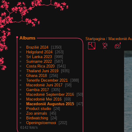
Albums
Startpagina
/
Macedonië Au
Brazilië 2024
1350
Helgoland 2024
263
Sri Lanka 2023
998
Suriname 2022
587
Costa Rica 2020
541
Thailand Juni 2019
935
Ghana 2018
256
Tenerife December 2021
388
Macedonië Juni 2017
58
Gambia 2017
305
Macedonië September 2016
50
Macedonië Mei 2016
69
Macedonië Augustus 2015
47
Product studio
24
Zoo animals
45
Birdwatching
24
Openingstoernooi
202
6142 foto's