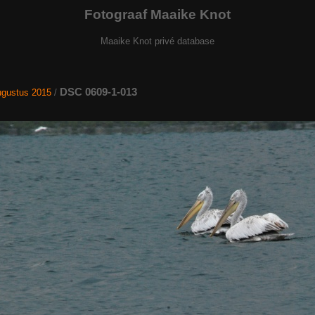
Fotograaf Maaike Knot
Maaike Knot privé database
DSC 0609-1-013
gustus 2015
/