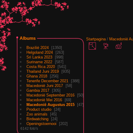
Albums
Startpagina
/
Macedonië Au
Brazilië 2024
1350
Helgoland 2024
263
Sri Lanka 2023
998
Suriname 2022
587
Costa Rica 2020
541
Thailand Juni 2019
935
Ghana 2018
256
Tenerife December 2021
388
Macedonië Juni 2017
58
Gambia 2017
305
Macedonië September 2016
50
Macedonië Mei 2016
69
Macedonië Augustus 2015
47
Product studio
24
Zoo animals
45
Birdwatching
24
Openingstoernooi
202
6142 foto's