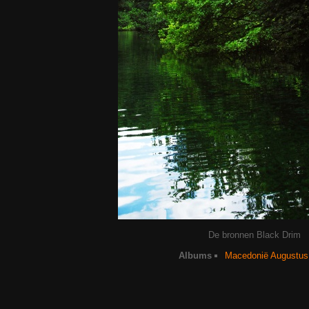
De bronnen Black Drim
Albums
Macedonië Augustus