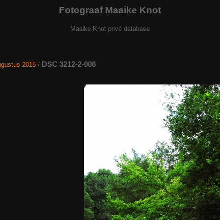
Fotograaf Maaike Knot
Maaike Knot privé database
DSC 3212-2-006
gustus 2015
/