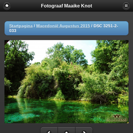
Fotograaf Maaike Knot
Startpagina
/
Macedonië Augustus 2015
/
DSC 3251-2-
033