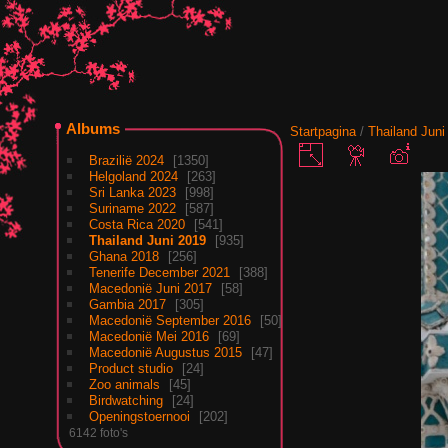
Albums
Startpagina
/
Thailand Juni
Brazilië 2024
1350
Helgoland 2024
263
Sri Lanka 2023
998
Suriname 2022
587
Costa Rica 2020
541
Thailand Juni 2019
935
Ghana 2018
256
Tenerife December 2021
388
Macedonië Juni 2017
58
Gambia 2017
305
Macedonië September 2016
50
Macedonië Mei 2016
69
Macedonië Augustus 2015
47
Product studio
24
Zoo animals
45
Birdwatching
24
Openingstoernooi
202
6142 foto's